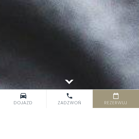
DOJAZD
ZADZWOŃ
REZERWUJ
Kategorie
Wydarzenia
34